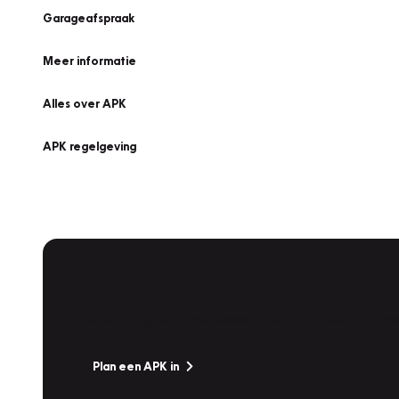
Garageafspraak
Meer informatie
Alles over APK
APK regelgeving
APK Keuring bij Vakgarage!
Is het weer tijd voor de jaarlijkse APK? Ga snel naar V
Plan een APK in