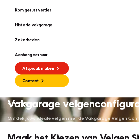
Kom gerust verder
Historie vakgarage
Zekerheden
Aanhang verhuur
Afspraak maken
Contact
Vakgarage velgenconfigur
Homepage
Ontdek jouw ideale velgen met de Vakgarage Velgen Config
Maak het Kiezen van Velgen S