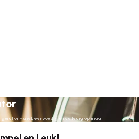
ator
urator – snel, eenvoudig en volledig op maat!
impel en Leuk!