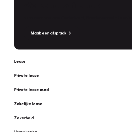
Werkplaatsafspraak
Is uw auto toe aan Onderhoud, Bandenwissel of een Va
Maak een afspraak
Lease
Private lease
Private lease used
Zakelijke lease
Zekerheid