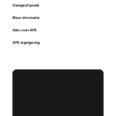
Garageafspraak
Meer informatie
Alles over APK
APK regelgeving
APK Keuring bij
Vakgarage!
Is het weer tijd voor de jaarlijkse APK? Ga
snel naar Vakgarage bij u in de buurt, en ga
zonder zorgen de weg op!