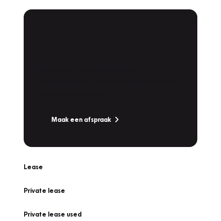
Plan een
Werkplaatsafspraak
Is uw auto toe aan Onderhoud,
Bandenwissel of een Vakantiecheck? Plan
online een afspraak!
Maak een afspraak
Lease
Private lease
Private lease used