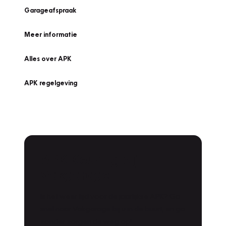
Garageafspraak
Meer informatie
Alles over APK
APK regelgeving
APK Keuring bij
Vakgarage!
Is het weer tijd voor de jaarlijkse APK? Ga
snel naar Vakgarage bij u in de buurt, en ga
zonder zorgen de weg op!