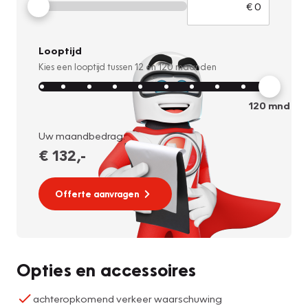
Looptijd
Kies een looptijd tussen
12
en
120
maanden
120
mnd
Uw maandbedrag:
€ 132
,-
Offerte aanvragen
Opties en accessoires
achteropkomend verkeer waarschuwing