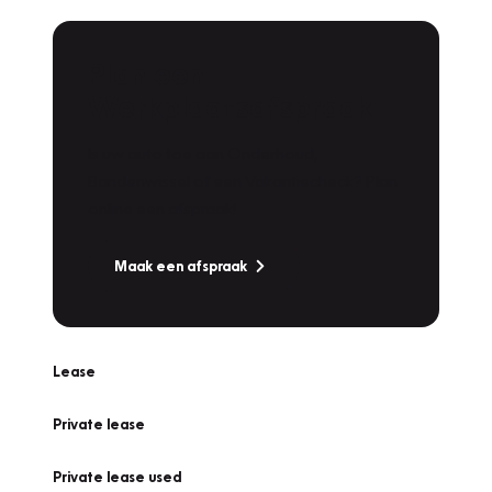
Plan een
Werkplaatsafspraak
Is uw auto toe aan Onderhoud,
Bandenwissel of een Vakantiecheck? Plan
online een afspraak!
Maak een afspraak
Lease
Private lease
Private lease used