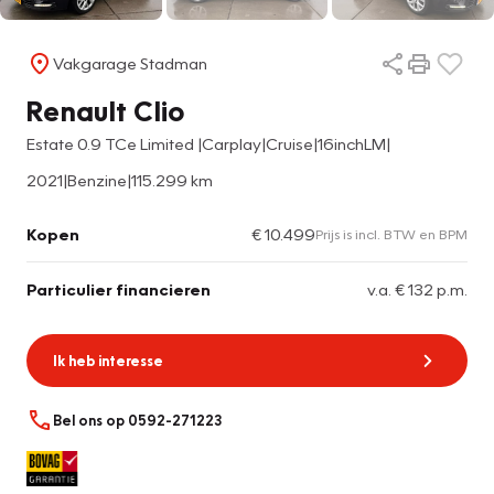
Vakgarage Stadman
Renault Clio
Estate 0.9 TCe Limited |Carplay|Cruise|16inchLM|
2021
|
Benzine
|
115.299 km
Kopen
€ 10.499
Prijs is incl. BTW en BPM
Particulier financieren
v.a. € 132 p.m.
Ik heb interesse
Bel ons op 0592-271223