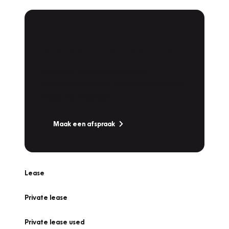
Plan een
Werkplaatsafspraak
Is uw auto toe aan Onderhoud,
Bandenwissel of een Vakantiecheck? Plan
online een afspraak!
Maak een afspraak
Lease
Private lease
Private lease used