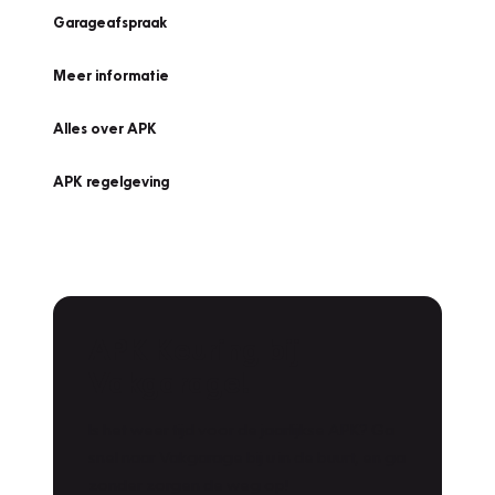
Garageafspraak
Meer informatie
Alles over APK
APK regelgeving
APK Keuring bij
Vakgarage!
Is het weer tijd voor de jaarlijkse APK? Ga
snel naar Vakgarage bij u in de buurt, en ga
zonder zorgen de weg op!