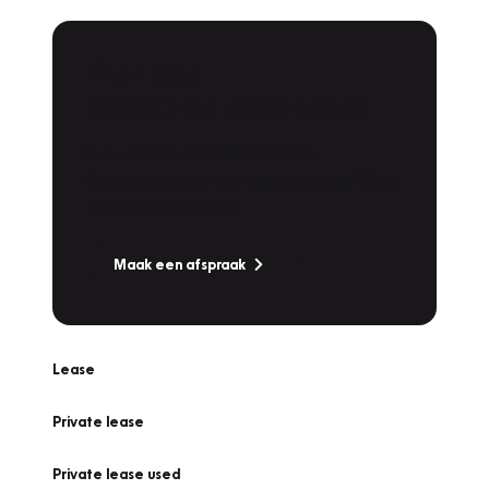
Plan een
Werkplaatsafspraak
Is uw auto toe aan Onderhoud,
Bandenwissel of een Vakantiecheck? Plan
online een afspraak!
Maak een afspraak
Lease
Private lease
Private lease used