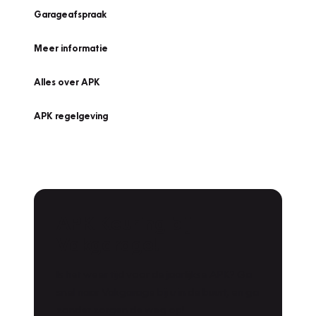
Garageafspraak
Meer informatie
Alles over APK
APK regelgeving
APK Keuring bij
Vakgarage!
Is het weer tijd voor de jaarlijkse APK? Ga
snel naar Vakgarage bij u in de buurt, en ga
zonder zorgen de weg op!