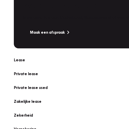
Werkplaatsafspraak
Is uw auto toe aan Onderhoud, Bandenwissel of een Va
Maak een afspraak
Lease
Private lease
Private lease used
Zakelijke lease
Zekerheid