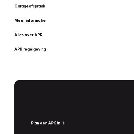
Garageafspraak
Meer informatie
Alles over APK
APK regelgeving
APK Keuring bij Vakgarage!
Is het weer tijd voor de jaarlijkse APK? Ga snel naar V
Plan een APK in